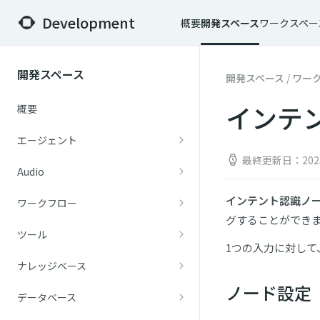
Development
概要
開発スペース
ワークスペー
開発スペース
開発スペース
/
ワー
インテ
概要
エージェント
最終更新日：202
Audio
インテント認識ノ
ワークフロー
グすることができ
ツール
1つの入力に対して
ナレッジベース
ノード設定
データベース