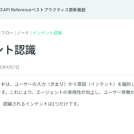
ス
API Reference
ベストプラクティス
更新履歴
クフロー
/
ノード
/
インテント認識
ント認識
5年4月7日
ード
は、ユーザーの入力（
クエリ
）から意図（インテント）を識別
ます。これにより、エージェントの実用性が向上し、ユーザー体験
、認識されるインテントは1つだけです。