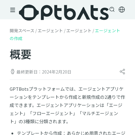
開発スペース
/
エージェント
/
エージェント
/
エージェント
の作成
概要
最終更新日：2024年2月20日
GPTBotsプラットフォームでは、エージェントアプリケ
ーションを
テンプレートから作成
と
新規作成
の2通りで作
成できます。エージェントアプリケーションは「エージ
ェント」「フローエージェント」「マルチエージェン
ト」の3種類に分類されます。
テンプレートから作成：あらかじめ用意されたエージ