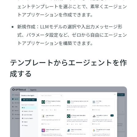
ェントテンプレートを選ぶことで、素早くエージェン
トアプリケーションを作成できます。
新規作成：LLMモデルの選択や入出力メッセージ形
式、パラメータ設定など、ゼロから自由にエージェン
トアプリケーションを構築できます。
テンプレートからエージェントを作
成する