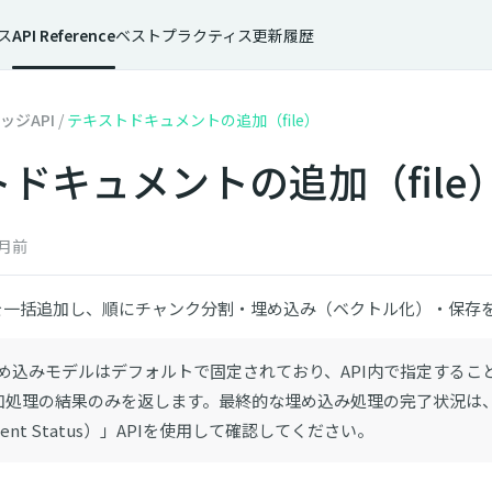
ス
API Reference
ベストプラクティス
更新履歴
ッジAPI
/
テキストドキュメントの追加（file）
ドキュメントの追加（file
月前
を一括追加し、順にチャンク分割・埋め込み（ベクトル化）・保存
埋め込みモデルはデフォルトで固定されており、API内で指定するこ
は追加処理の結果のみを返します。最終的な埋め込み処理の完了状況
ument Status）」APIを使用して確認してください。