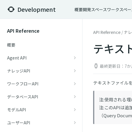
Development
概要
開発スペース
ワークスペー
API Reference
API Reference
/
ナレ
テキスト
概要
Agent API
最終更新日：7か
ナレッジAPI
テキストファイル
ワークフローAPI
データベースAPI
注:使用される
注:このAPI
モデルAPI
（Query Doc
ユーザーAPI