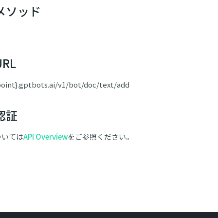
メソッド
RL
point}.gptbots.ai/v1/bot/doc/text/add
認証
ついては
API Overview
をご参照ください。