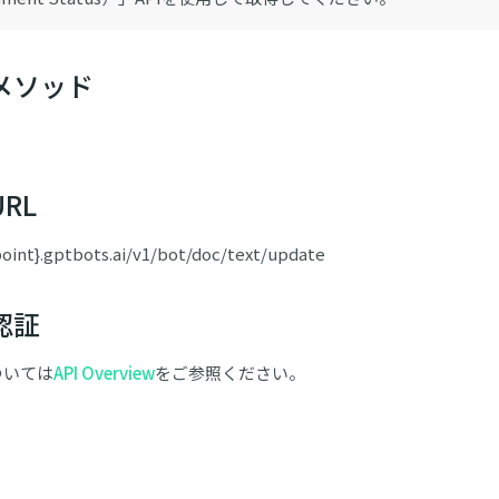
メソッド
RL
point}.gptbots.ai/v1/bot/doc/text/update
認証
ついては
API Overview
をご参照ください。