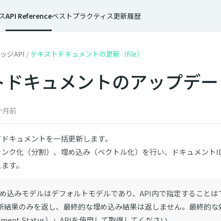
ス
API Reference
ベストプラクティス
更新履歴
ッジAPI
/
テキストドキュメントの更新（file）
トドキュメントのアップデー
か月前
てドキュメントを一括更新します。
ャンク化（分割）、埋め込み（ベクトル化）を行い、ドキュメントI
えます。
埋め込みモデルはデフォルトモデルであり、API内で指定することは
Iは更新結果のみを返し、最終的な埋め込み結果は返しません。最終的
cument Status）」APIを使用して取得してください。