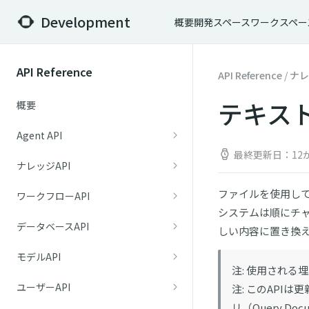
Development
概要
開発スペース
ワークスペー
API Reference
API Reference
/
ナレ
テキス
概要
Agent API
最終更新日：12
ナレッジAPI
ファイルを使用し
ワークフローAPI
システムは順にチ
データベースAPI
しい内容に置き換
モデルAPI
注: 使用される
ユーザーAPI
注: このAP
リ（Query Do