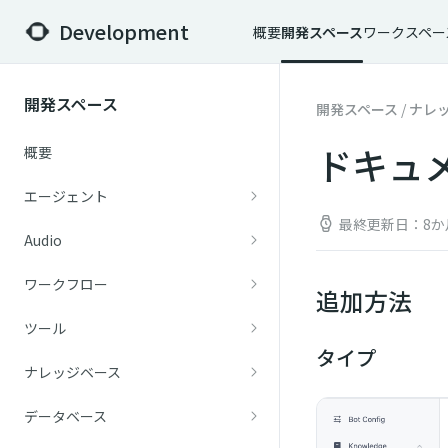
Development
概要
開発スペース
ワークスペー
開発スペース
開発スペース
/
ナレ
ドキュ
概要
エージェント
最終更新日：8か
Audio
ワークフロー
追加方法
ツール
タイプ
ナレッジベース
データベース