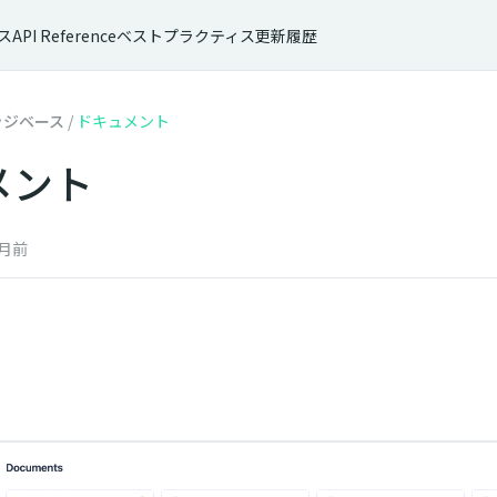
ス
API Reference
ベストプラクティス
更新履歴
ッジベース
/
ドキュメント
メント
月前