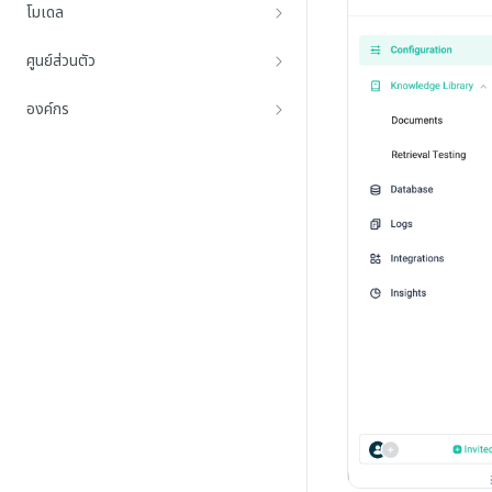
โมเดล
ศูนย์ส่วนตัว
องค์กร