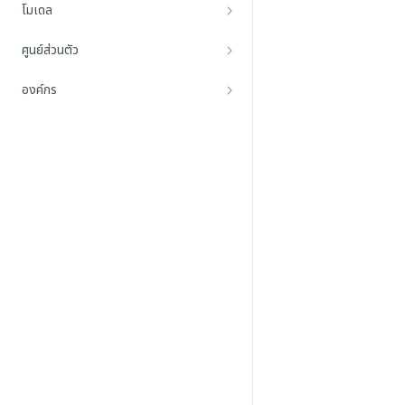
โมเดล
ศูนย์ส่วนตัว
องค์กร