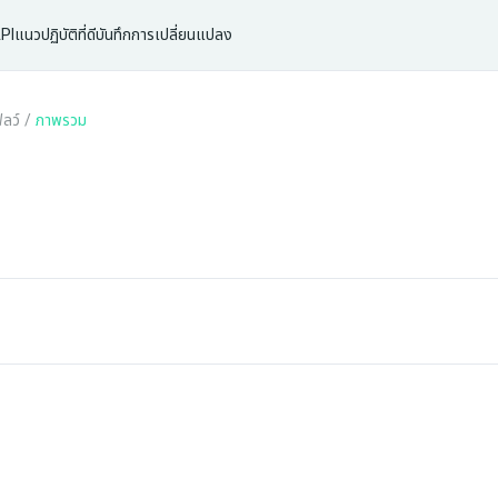
PI
แนวปฏิบัติที่ดี
บันทึกการเปลี่ยนแปลง
ฟลว์
/
ภาพรวม