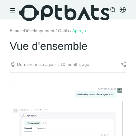
EspaceDéveloppement
/
Outils
/
Aperçu
Vue d'ensemble
Dernière mise à jour：10 months ago