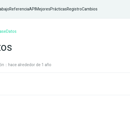
abajo
ReferenciaAPI
MejoresPrácticas
RegistroCambios
aseDatos
tos
ión：hace alrededor de 1 año