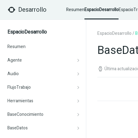
Desarrollo
Resumen
EspacioDesarrollo
EspacioTr
EspacioDesarrollo
EspacioDesarrollo
/
B
BaseDa
Resumen
Agente
Última actualizac
Audio
FlujoTrabajo
Herramientas
BaseConocimiento
BaseDatos