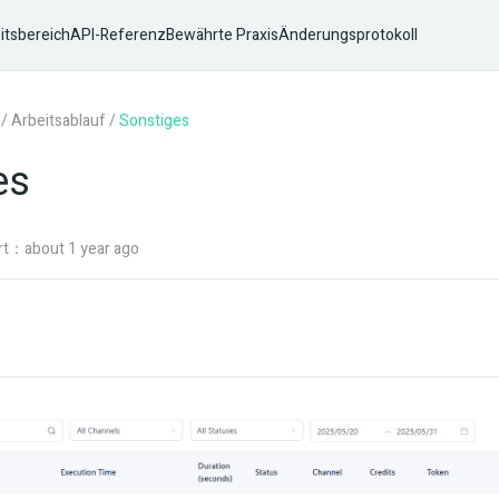
itsbereich
API-Referenz
Bewährte Praxis
Änderungsprotokoll
/
Arbeitsablauf
/
Sonstiges
es
ert：about 1 year ago