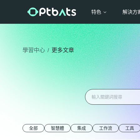
特色
解決方
學習中心
/
更多文章
全部
智慧體
集成
工作流
工具