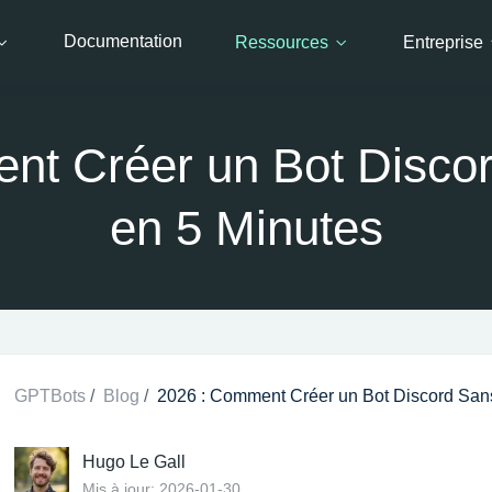
Documentation
Ressources
Entreprise
nt Créer un Bot Disco
en 5 Minutes
GPTBots
/
Blog
/
2026 : Comment Créer un Bot Discord San
Hugo Le Gall
Mis à jour: 2026-01-30