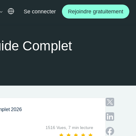
Se connecter
Rejoindre gratuitement
Guide Complet
mplet 2026
/
1516 Vues,
7 min lecture