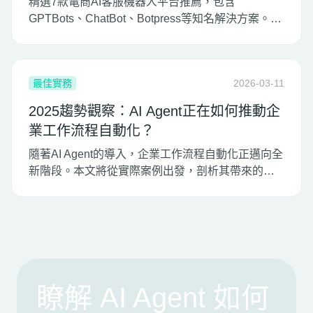
精選7款電商AI客服機器人平台推薦，包含
GPTBots、ChatBot、Botpress等知名解決方案。這
些平台憑藉自動化客服、智慧對話與多通路整合能
力，已成為電商企業提升客服效率與用戶體驗的首
選工具。
最佳實務
2026-03-11
2025趨勢觀察：AI Agent正在如何推動企
業工作流程自動化？
隨著AI Agent的導入，企業工作流程自動化正邁向全
新階段。本文將從實際案例出發，剖析其帶來的營
運價值，並說明企業如何規劃可行的導入路徑。
瞭解 AI Agent 如何