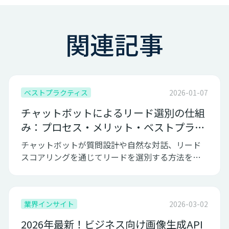
関連記事
ベストプラクティス
2026-01-07
チャットボットによるリード選別の仕組
み：プロセス・メリット・ベストプラク
ティス
チャットボットが質問設計や自然な対話、リード
スコアリングを通じてリードを選別する方法を解
説。活用メリットと実践ポイントを紹介。
業界インサイト
2026-03-02
2026年最新！ビジネス向け画像生成API