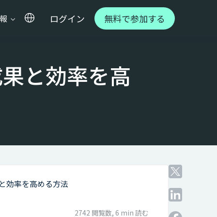
ログイン
無料で参加する
情報
し成果と効率を高
成果と効率を高める方法
/
2742 閲覧数,
6 min 読む