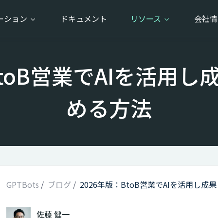
ーション
ドキュメント
リソース
会社
BtoB営業でAIを活用
める方法
GPTBots
/
ブログ
/
2026年版：BtoB営業でAIを活用し
佐藤 健一