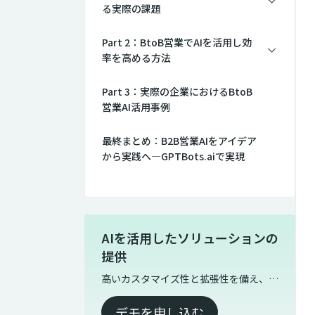
る実際の課題
Part 2：BtoB営業でAIを活用し効
率を高める方法
Part 3：実際の企業におけるBtoB
営業AI活用事例
最終まとめ：B2B営業AIをアイデア
から実践へ—GPTBots.aiで実現
AIを活用したソリューションの
提供
高いカスタマイズ性と拡張性を備え、グ
ローバルな利用にも対応
デモを申し込む