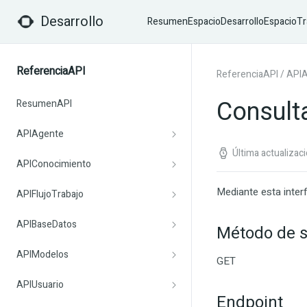
Desarrollo
Resumen
EspacioDesarrollo
EspacioTr
ReferenciaAPI
ReferenciaAPI
/
API
Consult
ResumenAPI
APIAgente
Última actualizac
APIConocimiento
Mediante esta inter
APIFlujoTrabajo
APIBaseDatos
Método de s
APIModelos
GET
APIUsuario
Endpoint