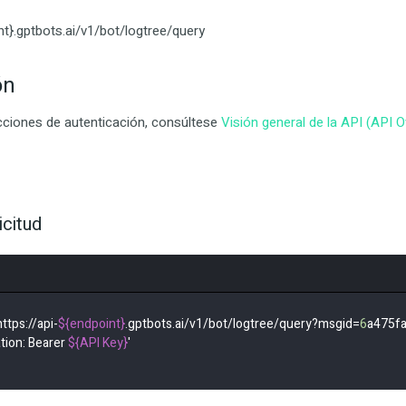
nt}.gptbots.ai/v1/bot/logtree/query
ón
cciones de autenticación, consúltese
Visión general de la API (API 
icitud
https://api-
${endpoint}
.gptbots.ai/v1/bot/logtree/query?msgid=
6
a475f
tion: Bearer 
${API Key}