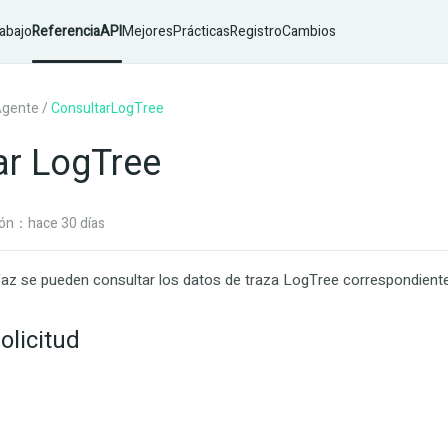
abajo
ReferenciaAPI
MejoresPrácticas
RegistroCambios
Agente
/
ConsultarLogTree
ar LogTree
ión：hace 30 días
faz se pueden consultar los datos de traza LogTree correspondientes
olicitud