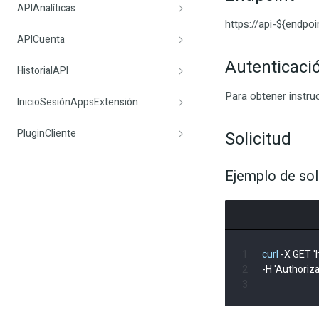
APIAnalíticas
https://api-${endpoi
APICuenta
Autenticaci
HistorialAPI
Para obtener instru
InicioSesiónAppsExtensión
PluginCliente
Solicitud
Ejemplo de sol
curl
 -X GET '
-H 'Authoriza