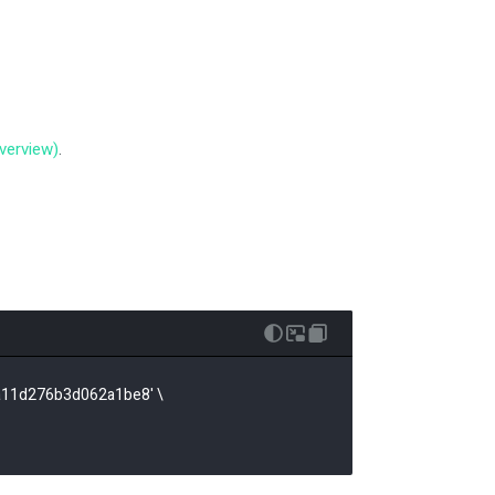
Overview)
.
a11d276b3d062a1be8' 