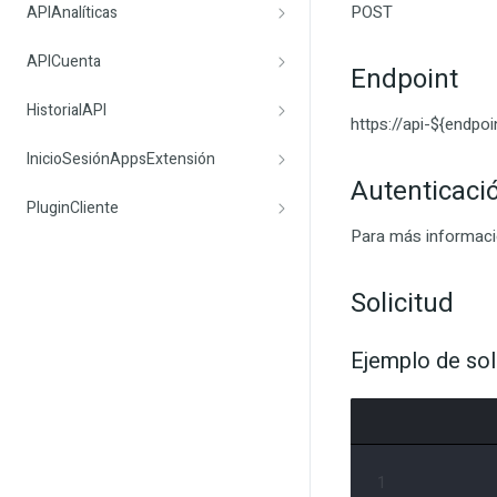
POST
APIAnalíticas
APICuenta
Endpoint
HistorialAPI
https://api-${endpo
InicioSesiónAppsExtensión
Autenticaci
PluginCliente
Para más informació
Solicitud
Ejemplo de sol