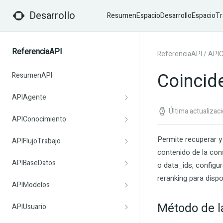
Desarrollo
Resumen
EspacioDesarrollo
EspacioTr
ReferenciaAPI
ReferenciaAPI
/
APIC
Coincide
ResumenAPI
APIAgente
Última actualizac
APIConocimiento
Permite recuperar y
APIFlujoTrabajo
contenido de la con
APIBaseDatos
o
data_ids
, configu
reranking para disp
APIModelos
Método de la
APIUsuario