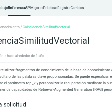
abajo
ReferenciaAPI
MejoresPrácticas
RegistroCambios
onocimiento
/
CoincidenciaSimilitudVectorial
nciaSimilitudVectorial
ión：hace alrededor de 1 año
 reutilizar fragmentos de conocimiento de la base de conocimiento 
sulta o de las palabras clave proporcionadas. Se puede especificar 
rar el parámetro
top_k
y personalizar la recuperación mediante la pun
oner de capacidades de Retrieval-Augmented Generation (RAG) pers
 solicitud