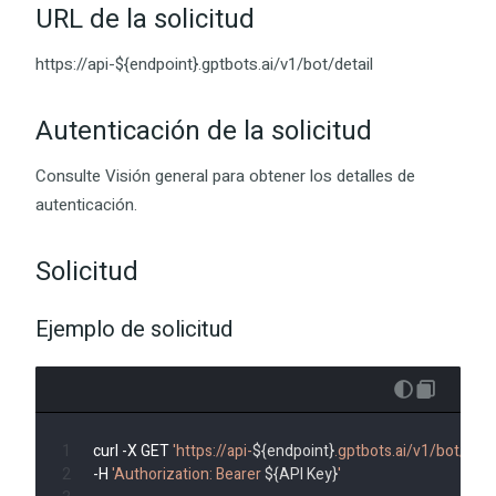
URL de la solicitud
https://api-${endpoint}.gptbots.ai/v1/bot/detail
Autenticación de la solicitud
Consulte Visión general para obtener los detalles de
autenticación.
Solicitud
Ejemplo de solicitud
curl -X GET 
'https://api-
${endpoint}
.gptbots.ai/v1/bot/detai
-H 
'Authorization: Bearer 
${API Key}
'