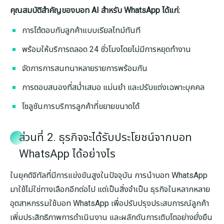
คุณสมบัติสำคัญของบอท AI สำหรับ WhatsApp ได้แก่:
การโต้ตอบกับลูกค้าแบบเรียลไทม์ทันที
พร้อมให้บริการตลอด 24 ชั่วโมงโดยไม่มีการหยุดทำงาน
จัดการการสนทนาหลายรายการพร้อมกัน
การตอบสนองที่สม่ำเสมอ แม่นยำ และปรับแต่งเฉพาะบุคคล
โซลูชันการบริการลูกค้าที่ขยายขนาดได้
ส่วนที่ 2. ธุรกิจจะได้รับประโยชน์จากบอท
WhatsApp ได้อย่างไร
ในยุคดิจิทัลที่มีการแข่งขันสูงในปัจจุบัน การนำบอท WhatsApp
มาใช้ไม่ใช่ทางเลือกอีกต่อไป แต่เป็นสิ่งจำเป็น ธุรกิจในหลากหลาย
อุตสาหกรรมใช้บอท WhatsApp เพื่อปรับปรุงประสบการณ์ลูกค้า
เพิ่มประสิทธิภาพการดำเนินงาน และผลักดันการเติบโตอย่างยั่งยืน