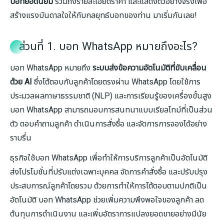
บอทยอดนิยม
รวมถึงรายละเอียดราคา และแสดงตัวอย่างจริงเพื่อ
สร้างแรงบันดาลใจให้กับกลยุทธ์บอทของท่าน มาเริ่มกันเลย!
ส่วนที่ 1. บอท WhatsApp หมายถึงอะไร?
บอท WhatsApp หมายถึง
ระบบส่งข้อความอัตโนมัติที่ขับเคลื่อน
ด้วย AI
ซึ่งโต้ตอบกับลูกค้าโดยตรงผ่าน WhatsApp โดยใช้การ
ประมวลผลภาษาธรรมชาติ (NLP) และการเรียนรู้ของเครื่องขั้นสูง
บอท WhatsApp สามารถมอบการสนทนาแบบเรียลไทม์ที่เป็นส่วน
ตัว ตอบคำถามลูกค้า ดำเนินการสั่งซื้อ และจัดการการจองได้อย่าง
ราบรื่น
ธุรกิจใช้บอท WhatsApp เพื่อทำให้การบริการลูกค้าเป็นอัตโนมัติ
ส่งโปรโมชั่นที่ปรับแต่งเฉพาะบุคคล จัดการคำสั่งซื้อ และปรับปรุง
ประสบการณ์ลูกค้าโดยรวม ด้วยการทำให้การโต้ตอบตามปกติเป็น
อัตโนมัติ บอท WhatsApp ช่วยเพิ่มความพึงพอใจของลูกค้า ลด
ต้นทุนการดำเนินงาน และเพิ่มอัตราการแปลงยอดขายอย่างมีนัย