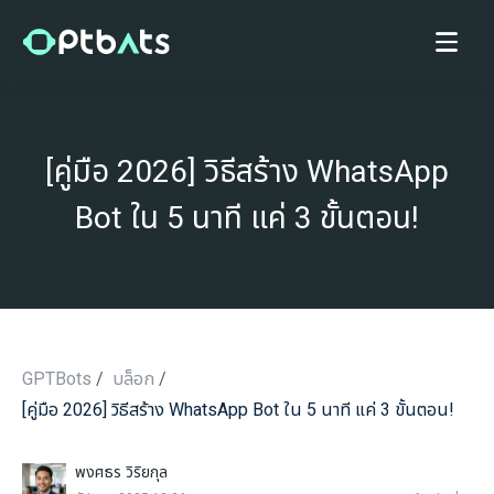
[คู่มือ 2026] วิธีสร้าง WhatsApp
Bot ใน 5 นาที แค่ 3 ขั้นตอน!
GPTBots
/
บล็อก
/
[คู่มือ 2026] วิธีสร้าง WhatsApp Bot ใน 5 นาที แค่ 3 ขั้นตอน!
/
พงศธร วิริยกุล