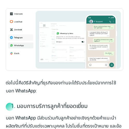
ต่อไปนี้คือวิธีสำคัญที่ธุรกิจของท่านจะได้รับประโยชน์จากการใช้
บอท WhatsApp:
1. มอบการบริการลูกค้าที่ยอดเยี่ยม
บอท WhatsApp มีส่วนร่วมกับลูกค้าอย่างเชิงรุกด้วยคำแนะนำ
ผลิตภัณฑ์ที่ปรับแต่งเฉพาะบุคคล โปรโมชั่นที่ตรงเป้าหมาย และข้อ