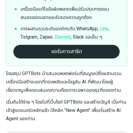
เครื่องมือแก้ไขข้อผิดพลาดเพื่อปรับปรุงการตอบ
สนองของบอทและรับรองความถูกต้อง
การผสานรวมระดับองค์กรกับ WhatsApp,
Line
,
Telgram, Zapier,
Discord
, Slack และอื่น ๆ
ขอรับการสาธิต
โดยสรุป GPTBots นำเสนอแพลตฟอร์มที่สมบูรณ์ซึ่งผสานรวม
เครื่องมือสร้างบอทที่ทรงพลังและโซลูชัน AI ที่พัฒนาโดยผู้
เชี่ยวชาญเพื่อตอบสนองความต้องการเฉพาะของธุรกิจของท่าน
เริ่มต้นได้ง่าย ๆ โดยไปที่เว็บไซต์ GPTBots และสร้างบัญชี เมื่อท่าน
เข้าสู่แดชบอร์ดหลักแล้ว ให้คลิก "New Agent" เพื่อเริ่มสร้าง AI
Agent ของท่าน