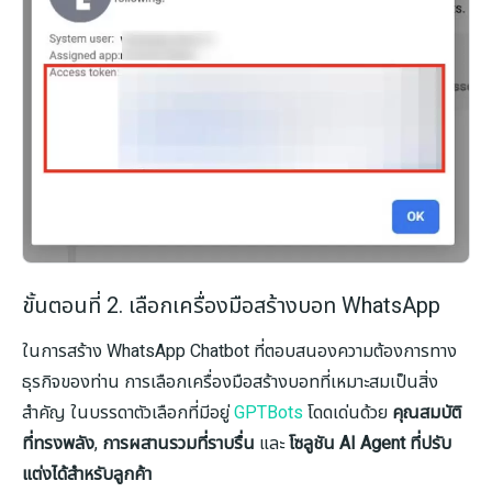
ขั้นตอนที่ 2. เลือกเครื่องมือสร้างบอท WhatsApp
ในการสร้าง WhatsApp Chatbot ที่ตอบสนองความต้องการทาง
ธุรกิจของท่าน การเลือกเครื่องมือสร้างบอทที่เหมาะสมเป็นสิ่ง
สำคัญ ในบรรดาตัวเลือกที่มีอยู่
GPTBots
โดดเด่นด้วย
คุณสมบัติ
ที่ทรงพลัง
,
การผสานรวมที่ราบรื่น
และ
โซลูชัน AI Agent ที่ปรับ
แต่งได้สำหรับลูกค้า