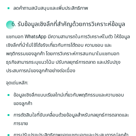
ลดคำถามสนับสนุนและเพิ่มประสิทธิภาพ
6. รับข้อมูลเชิงลึกที่สำคัญด้วยการวิเคราะห์ข้อมูล
แชทบอท WhatsApp มีความสามารถในการวิเคราะห์ในตัว ให้ข้อมูล
เชิงลึกที่นำไปใช้ได้จริงเกี่ยวกับการโต้ตอบ ความชอบ และ
พฤติกรรมของลูกค้า โดยการวิเคราะห์การสนทนาในแชทบอท
ธุรกิจสามารถระบุแนวโน้ม ปรับกลยุทธ์การตลาด และปรับปรุง
ประสบการณ์ของลูกค้าอย่างต่อเนื่อง
จุดเด่นหลัก:
ข้อมูลเชิงลึกแบบเรียลไทม์เกี่ยวกับพฤติกรรมและความชอบ
ของลูกค้า
การตัดสินใจที่ขับเคลื่อนด้วยข้อมูลสำหรับกลยุทธ์การตลาดและ
การขาย
การปรับปรุงประสิทธิภาพของแชทบอทและประสบการณ์ลูกค้า