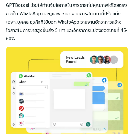
GPTBots.ai ช่วยให้ท่านจับโอกาสในการขายที่มีคุณภาพได้โดยตรง
ภายใน WhatsApp และดูแลพวกเขาผ่านการสนทนาที่ปรับแต่ง
เฉพาะบุคคล ธุรกิจที่ใช้บอท WhatsApp รายงานอัตราการสร้าง
โอกาสในการขายสูงขึ้นถึง 5 เท่า และอัตราการแปลงยอดขายที่ 45-
60%