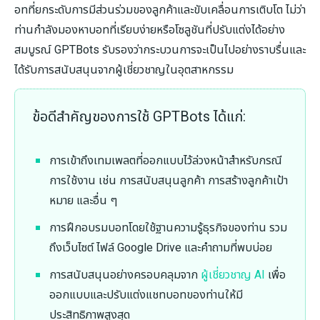
อทที่ยกระดับการมีส่วนร่วมของลูกค้าและขับเคลื่อนการเติบโต ไม่ว่า
ท่านกำลังมองหาบอทที่เรียบง่ายหรือโซลูชันที่ปรับแต่งได้อย่าง
สมบูรณ์ GPTBots รับรองว่ากระบวนการจะเป็นไปอย่างราบรื่นและ
ได้รับการสนับสนุนจากผู้เชี่ยวชาญในอุตสาหกรรม
ข้อดีสำคัญของการใช้ GPTBots ได้แก่:
การเข้าถึงเทมเพลตที่ออกแบบไว้ล่วงหน้าสำหรับกรณี
การใช้งาน เช่น การสนับสนุนลูกค้า การสร้างลูกค้าเป้า
หมาย และอื่น ๆ
การฝึกอบรมบอทโดยใช้ฐานความรู้ธุรกิจของท่าน รวม
ถึงเว็บไซต์ ไฟล์ Google Drive และคำถามที่พบบ่อย
การสนับสนุนอย่างครอบคลุมจาก
ผู้เชี่ยวชาญ AI
เพื่อ
ออกแบบและปรับแต่งแชทบอทของท่านให้มี
ประสิทธิภาพสูงสุด