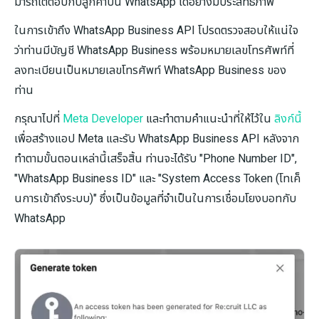
มารถโต้ตอบกับลูกค้าบน WhatsApp ได้อย่างมีประสิทธิภาพ
ในการเข้าถึง WhatsApp Business API โปรดตรวจสอบให้แน่ใจ
ว่าท่านมีบัญชี WhatsApp Business พร้อมหมายเลขโทรศัพท์ที่
ลงทะเบียนเป็นหมายเลขโทรศัพท์ WhatsApp Business ของ
ท่าน
กรุณาไปที่
Meta Developer
และทำตามคำแนะนำที่ให้ไว้ใน
ลิงก์นี้
เพื่อสร้างแอป Meta และรับ WhatsApp Business API หลังจาก
ทำตามขั้นตอนเหล่านี้เสร็จสิ้น ท่านจะได้รับ "Phone Number ID",
"WhatsApp Business ID" และ "System Access Token (โทเค็
นการเข้าถึงระบบ)" ซึ่งเป็นข้อมูลที่จำเป็นในการเชื่อมโยงบอทกับ
WhatsApp