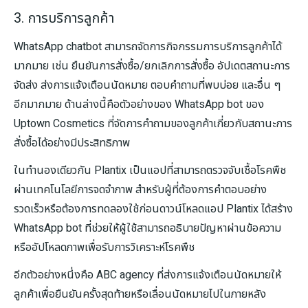
3. การบริการลูกค้า
WhatsApp chatbot สามารถจัดการกิจกรรมการบริการลูกค้าได้
มากมาย เช่น ยืนยันการสั่งซื้อ/ยกเลิกการสั่งซื้อ อัปเดตสถานะการ
จัดส่ง ส่งการแจ้งเตือนนัดหมาย ตอบคำถามที่พบบ่อย และอื่น ๆ
อีกมากมาย ด้านล่างนี้คือตัวอย่างของ WhatsApp bot ของ
Uptown Cosmetics ที่จัดการคำถามของลูกค้าเกี่ยวกับสถานะการ
สั่งซื้อได้อย่างมีประสิทธิภาพ
ในทำนองเดียวกัน Plantix เป็นแอปที่สามารถตรวจจับเชื้อโรคพืช
ผ่านเทคโนโลยีการจดจำภาพ สำหรับผู้ที่ต้องการคำตอบอย่าง
รวดเร็วหรือต้องการทดลองใช้ก่อนดาวน์โหลดแอป Plantix ได้สร้าง
WhatsApp bot ที่ช่วยให้ผู้ใช้สามารถอธิบายปัญหาผ่านข้อความ
หรืออัปโหลดภาพเพื่อรับการวิเคราะห์โรคพืช
อีกตัวอย่างหนึ่งคือ ABC agency ที่ส่งการแจ้งเตือนนัดหมายให้
ลูกค้าเพื่อยืนยันครั้งสุดท้ายหรือเลื่อนนัดหมายไปในภายหลัง