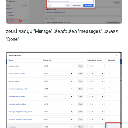
ตอนนี้ คลิกปุ่ม "Manage" เลือกตัวเลือก "messages" และคลิก
"Done"