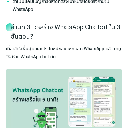
ดำเนินแคมเปญการตลาดที่ตรงเป้าหมายโดยตรงภายใน
WhatsApp
ส่วนที่ 3. วิธีสร้าง WhatsApp Chatbot ใน 3
ขั้นตอน?
เมื่อเข้าใจพื้นฐานและประโยชน์ของแชทบอท WhatsApp แล้ว มาดู
วิธีสร้าง WhatsApp bot กัน