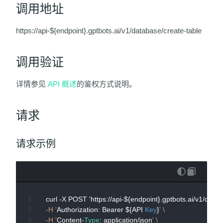
调用地址
https://api-${endpoint}.gptbots.ai/v1/database/create-table
调用验证
详情参见
API 概述
的鉴权方式说明。
请求
请求示例
curl -X POST 'https://api-${endpoint}.gptbots.ai/v1/data
-H '
Authorization: Bearer ${API 
Key
}
' \

-H '
Content-
Type
: application/json
' \
