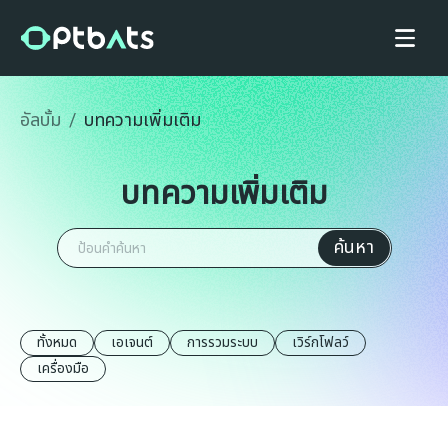
อัลบั้ม
/
บทความเพิ่มเติม
บทความเพิ่มเติม
ค้นหา
ทั้งหมด
เอเจนต์
การรวมระบบ
เวิร์กโฟลว์
เครื่องมือ