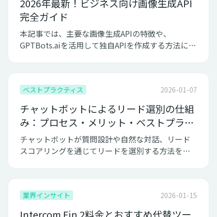
2026年最新！ビジネス向け画像生成API
完全ガイド
本記事では、主要な画像生成APIの特徴や、
GPTBots.aiを活用して独自APIを作成する方法につ
いてご紹介します。
ベストプラクティス
2026-01-07
チャットボットによるリード選別の仕組
み：プロセス・メリット・ベストプラク
ティス
チャットボットが質問設計や自然な対話、リード
スコアリングを通じてリードを選別する方法を解
説。活用メリットと実践ポイントを紹介。
業界インサイト
2026-01-15
Intercom Fin 2料金とおすすめ代替ツー