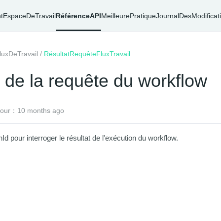
t
EspaceDeTravail
RéférenceAPI
MeilleurePratique
JournalDesModificat
luxDeTravail
/
RésultatRequêteFluxTravail
 de la requête du workflow
 jour：10 months ago
nId
pour interroger le résultat de l'exécution du workflow.