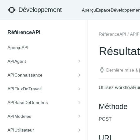
Développement
Aperçu
EspaceDéveloppemen
RéférenceAPI
RéférenceAPI
/
APIF
Résultat
AperçuAPI
APIAgent
Dernière mise à
APIConnaissance
Utilisez
workflowRu
APIFluxDeTravail
APIBaseDeDonnées
Méthode
APIModeles
POST
APIUtilisateur
URL