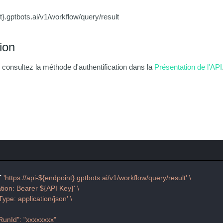
nt}.gptbots.ai/v1/workflow/query/result
ion
, consultez la méthode d'authentification dans la
Présentation de l'API
T 
'https://api-${endpoint}.gptbots.ai/v1/workflow/query/result'
\
ation: Bearer ${API Key}'
\
Type: application/json'
\
RunId": "xxxxxxxx"
