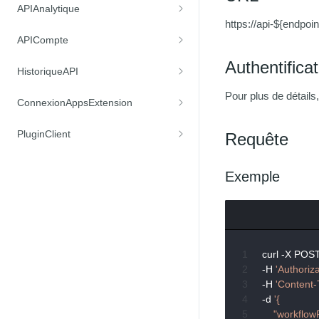
APIAnalytique
https://api-${endpoi
APICompte
Authentificat
HistoriqueAPI
Pour plus de détails
ConnexionAppsExtension
PluginClient
Requête
Exemple
curl -X POS
-H 
'Authoriz
-H 
'Content-
-d 
'{

    "workflow