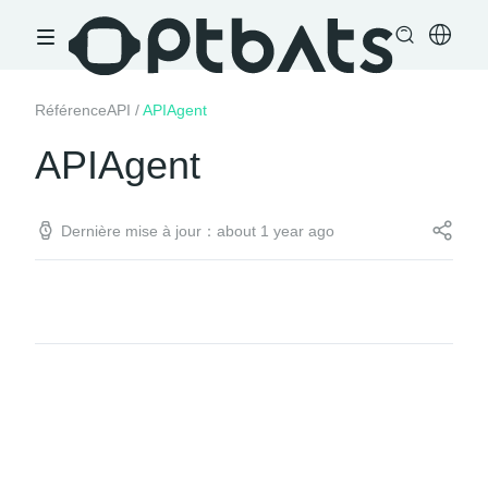
RéférenceAPI
/
APIAgent
APIAgent
Dernière mise à jour：about 1 year ago