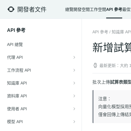
開發者文件
總覽
開發空間
工作空間
API 參考
最佳
API 參考
API 參考
/
知識庫 AP
新增試
API 總覽
代理 API
最新更新：大約 1
工作流程 API
批次上傳
試算表類
知識庫 API
資料庫 API
注意：
向量化模型採用預
使用者 API
僅會回傳上傳結
模型 API