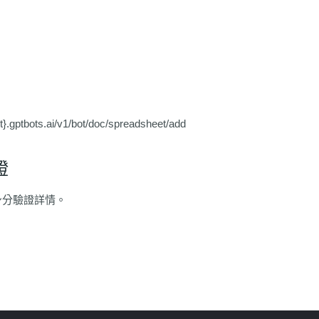
nt}.gptbots.ai/v1/bot/doc/spreadsheet/add
證
身分驗證詳情。