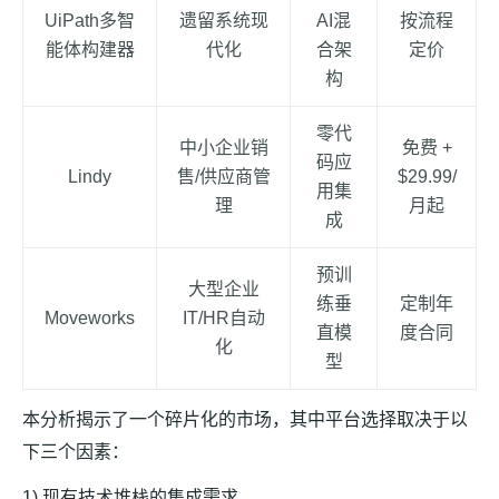
UiPath多智
遗留系统现
AI混
按流程
能体构建器
代化
合架
定价
构
零代
中小企业销
免费 +
码应
Lindy
售/供应商管
$29.99/
用集
理
月起
成
预训
大型企业
练垂
定制年
Moveworks
IT/HR自动
直模
度合同
化
型
本分析揭示了一个碎片化的市场，其中平台选择取决于以
下三个因素：
1) 现有技术堆栈的集成需求，