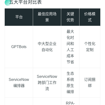
五大平台对比表
最佳应用场
关键
价格模
平台
景
优势
式
最大
化时
中大型企业
间和
个性化
GPTBots
自动化
人工
定制
成本
节省
生态
ServiceNow
ServiceNow
系统
订阅捆
跨部门工作
编排器
原生
绑
流
编排
RPA-