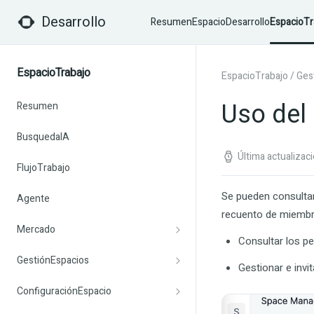
Desarrollo
Resumen
EspacioDesarrollo
EspacioTr
EspacioTrabajo
EspacioTrabajo
/
Ges
Uso del
Resumen
BusquedaIA
Última actualiza
FlujoTrabajo
Se pueden consultar
Agente
recuento de miembro
Mercado
Consultar los p
GestiónEspacios
Gestionar e invi
ConfiguraciónEspacio