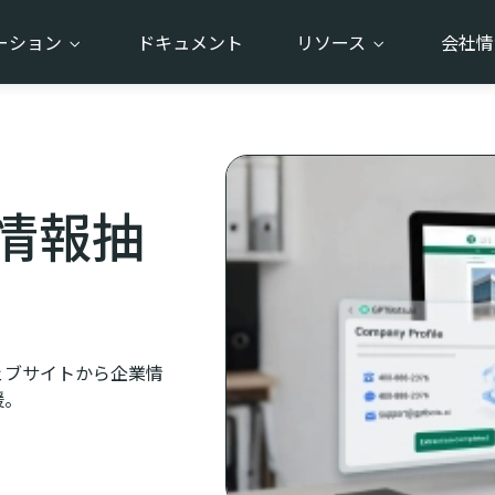
ーション
ドキュメント
リソース
会社
情報抽
ローでウェブサイトから企業情
援。