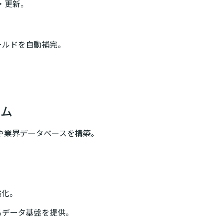
・更新。
ールドを自動補完。
ーム
や業界データベースを構築。
。
強化。
るデータ基盤を提供。