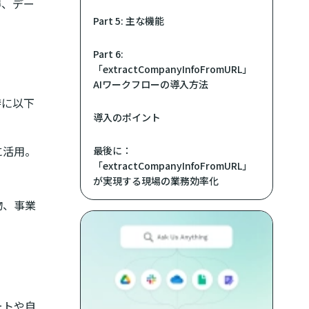
得、デー
Part 5: 主な機能
Part 6:
「extractCompanyInfoFromURL」
AIワークフローの導入方法
特に以下
導入のポイント
に活用。
最後に：
「extractCompanyInfoFromURL」
が実現する現場の業務効率化
物、事業
ートや自