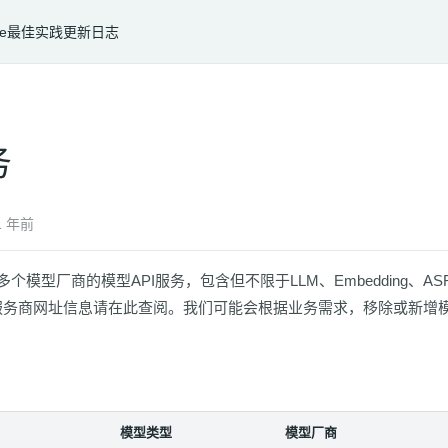
e
最佳实践
更新日志
务
 年前
 会接入多个模型厂商的模型API服务，包含但不限于LLM、Embeddin
服务商网址信息请在此查阅。我们可能会根据业务需求，移除或新增
模型类型
模型厂商