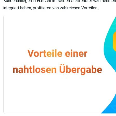
Kundenanliegen in Echtzeit im selben Chatfenster wahrnehme
integriert haben, profitieren von zahlreichen Vorteilen.