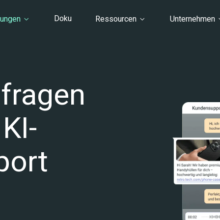
Doku
sungen
Ressourcen
Unternehmen
fragen 
KI-
ort 