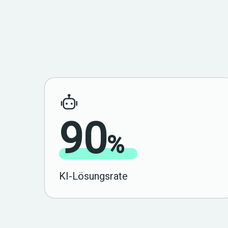
90
%
KI-Lösungsrate