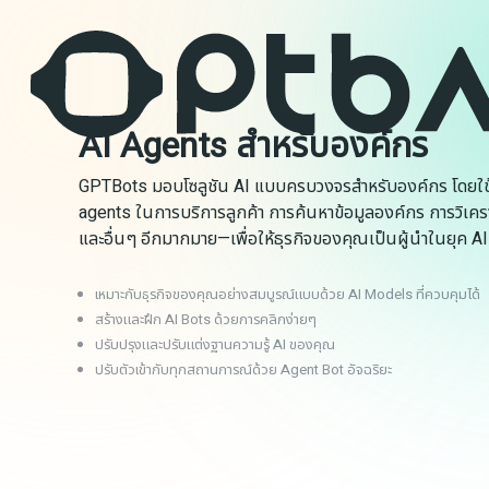
AI Agents สำหรับองค์กร
GPTBots มอบโซลูชัน AI แบบครบวงจรสำหรับองค์กร โดยใช
agents ในการบริการลูกค้า การค้นหาข้อมูลองค์กร การวิเครา
และอื่นๆ อีกมากมาย—เพื่อให้ธุรกิจของคุณเป็นผู้นำในยุค AI
เหมาะกับธุรกิจของคุณอย่างสมบูรณ์แบบด้วย AI Models ที่ควบคุมได้
สร้างและฝึก AI Bots ด้วยการคลิกง่ายๆ
ปรับปรุงและปรับแต่งฐานความรู้ AI ของคุณ
ปรับตัวเข้ากับทุกสถานการณ์ด้วย Agent Bot อัจฉริยะ