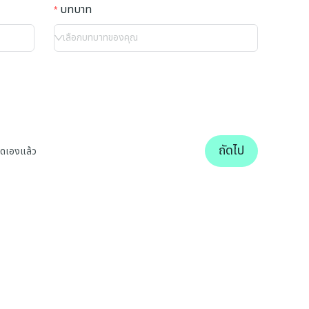
บทบาท
เลือกบทบาทของคุณ
ถัดไป
นดเองแล้ว