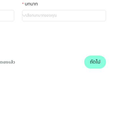
บทบาท
เลือกบทบาทของคุณ
ถัดไป
นดเองแล้ว