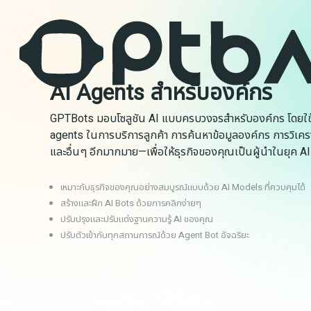
AI Agents สำหรับองค์กร
GPTBots มอบโซลูชัน AI แบบครบวงจรสำหรับองค์กร โดยใช
agents ในการบริการลูกค้า การค้นหาข้อมูลองค์กร การวิเครา
และอื่นๆ อีกมากมาย—เพื่อให้ธุรกิจของคุณเป็นผู้นำในยุค AI
เหมาะกับธุรกิจของคุณอย่างสมบูรณ์แบบด้วย AI Models ที่ควบคุมได้
สร้างและฝึก AI Bots ด้วยการคลิกง่ายๆ
ปรับปรุงและปรับแต่งฐานความรู้ AI ของคุณ
ปรับตัวเข้ากับทุกสถานการณ์ด้วย Agent Bot อัจฉริยะ